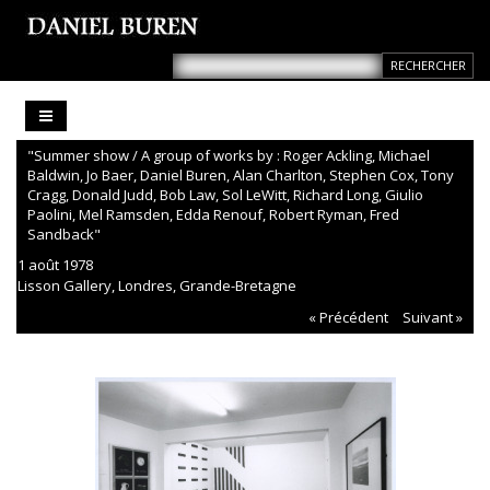
"Summer show / A group of works by : Roger Ackling, Michael
Baldwin, Jo Baer, Daniel Buren, Alan Charlton, Stephen Cox, Tony
Cragg, Donald Judd, Bob Law, Sol LeWitt, Richard Long, Giulio
Paolini, Mel Ramsden, Edda Renouf, Robert Ryman, Fred
Sandback"
1 août 1978
Lisson Gallery, Londres, Grande-Bretagne
« Précédent
Suivant »