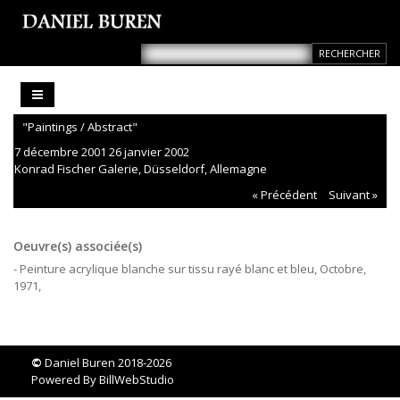
"Paintings / Abstract"
7 décembre 2001 26 janvier 2002
Konrad Fischer Galerie, Düsseldorf, Allemagne
« Précédent
Suivant »
Oeuvre(s) associée(s)
- Peinture acrylique blanche sur tissu rayé blanc et bleu, Octobre,
1971,
©
Daniel Buren 2018-2026
Powered By
BillWebStudio