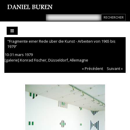
"Fragmente einer Rede über die Kunst - Arbeiten von 1965 bis
1979”
10-31 mars 1979
[galerie] Konrad Fischer, Düsseldorf, Allemagne
« Précédent
Suivant »