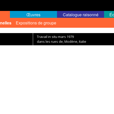
Œuvres
Catalogue raisonné
Éc
nelles
Expositions de groupe
Travail in situ mars 1979
dans les rues de, Modène, Italie