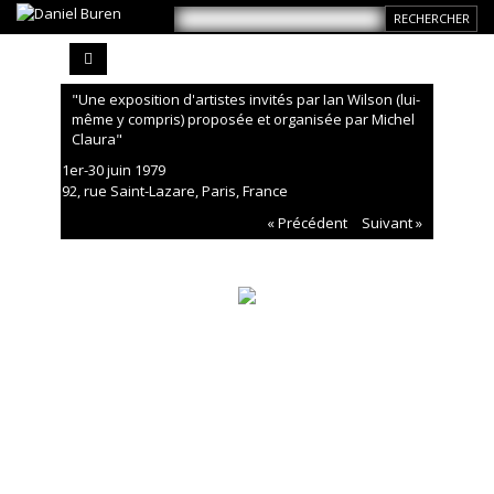
"Une exposition d'artistes invités par Ian Wilson (lui-
même y compris) proposée et organisée par Michel
Claura"
1er-30 juin 1979
92, rue Saint-Lazare, Paris, France
« Précédent
Suivant »