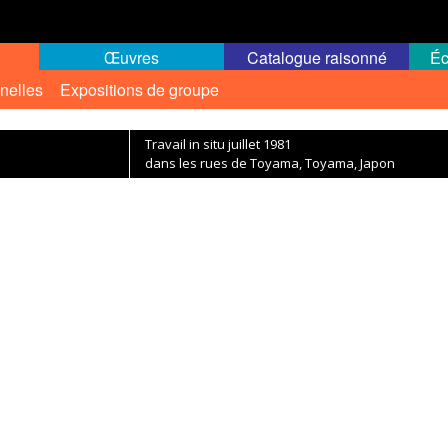
Œuvres
Catalogue raisonné
Éc
nelles
Expositions de groupe
Travail in situ juillet 1981
dans les rues de Toyama, Toyama, Japon