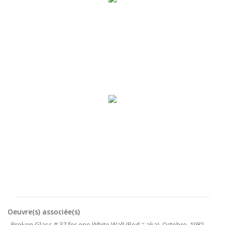
Oeuvre(s) associée(s)
- Broken Glass # 37 for one White Wall (Red = aka), Octobre, 1982,