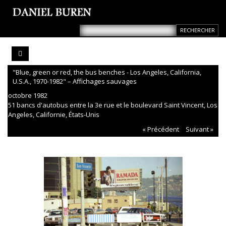
"Blue, green or red, the bus benches - Los Angeles, California,
U.S.A., 1970-1982" – Affichages sauvages
octobre 1982
51 bancs d'autobus entre la 3e rue et le boulevard Saint Vincent, Los
Angeles, Californie, États-Unis
« Précédent
Suivant »