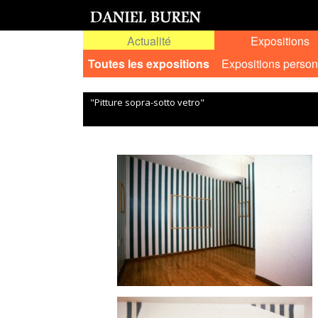
Actualité
Expositions
Toutes les expositions
Expositions person
"Pitture sopra-sotto vetro"