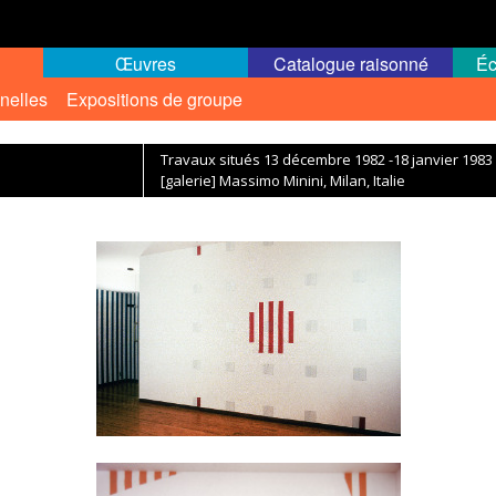
Œuvres
Catalogue raisonné
Éc
nelles
Expositions de groupe
Travaux situés 13 décembre 1982 -18 janvier 1983
[galerie] Massimo Minini, Milan, Italie