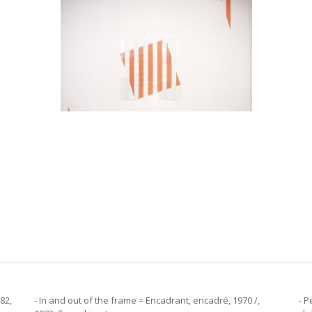
82,
- In and out of the frame = Encadrant, encadré, 1970 /,
- P