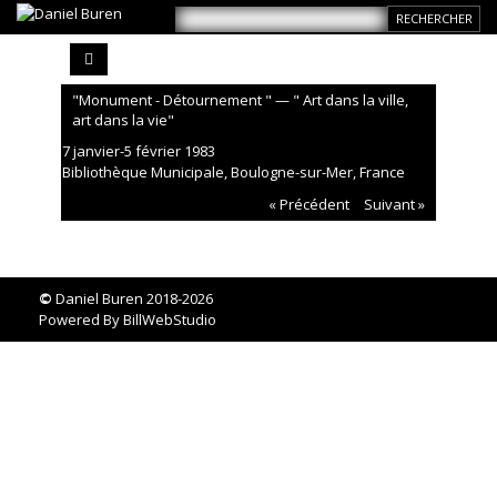
"Monument - Détournement " — " Art dans la ville,
art dans la vie"
7 janvier-5 février 1983
Bibliothèque Municipale, Boulogne-sur-Mer, France
« Précédent
Suivant »
©
Daniel Buren 2018-2026
Powered By
BillWebStudio