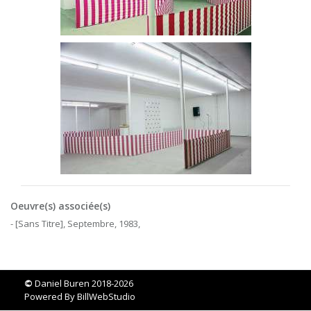
Oeuvre(s) associée(s)
- [Sans Titre], Septembre, 1983,
©
Daniel Buren 2018-2026
Powered By
BillWebStudio