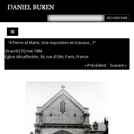
"A Pierre et Marie, Une exposition en travaux , 7"
29 avril-[15] mai 1984
Église désaffectée, 36, rue d'Ulm, Paris, France
« Précédent
Suivant »