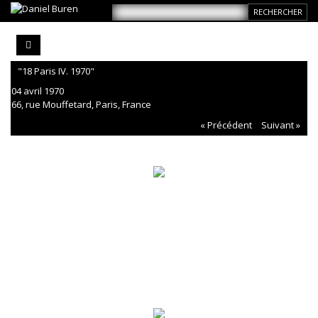
"18 Paris IV. 1970"
04 avril 1970
66, rue Mouffetard, Paris, France
« Précédent
Suivant »