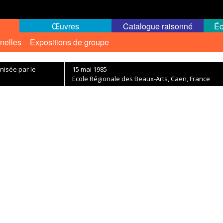
Œuvres
Catalogue raisonné
Éc
nelles
Expositions de groupe
nisée par le
15 mai 1985
Ecole Régionale des Beaux-Arts, Caen, France