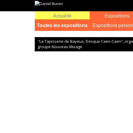
Actualité
Expositions
Toutes les expositions
Expositions person
"La Tapisserie de Bayeux, fresque Caen-Caen", orga
groupe Nouveau Mixage