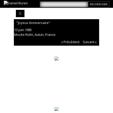
"Joyeux Anniversaire"
13 juin 1985
Musée Rolin, Autun, France
« Précédent
Suivant »