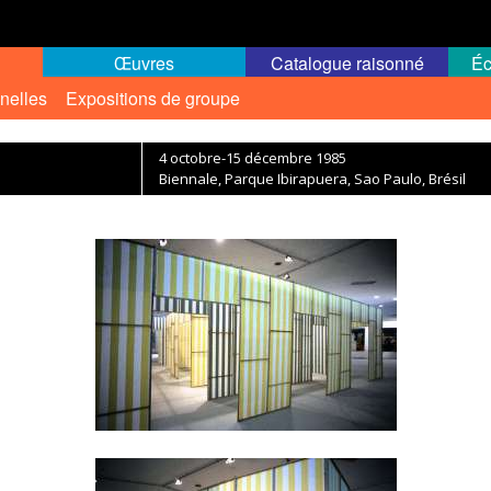
Œuvres
Catalogue raisonné
Éc
nelles
Expositions de groupe
4 octobre-15 décembre 1985
Biennale, Parque Ibirapuera, Sao Paulo, Brésil