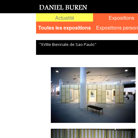
Actualité
Expositions
Toutes les expositions
Expositions person
"XVIIIe Biennale de Sao Paulo"