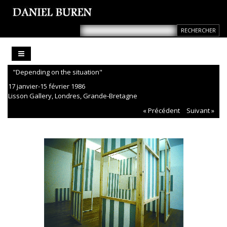
"Depending on the situation"
17 janvier-15 février 1986
Lisson Gallery, Londres, Grande-Bretagne
« Précédent
Suivant »