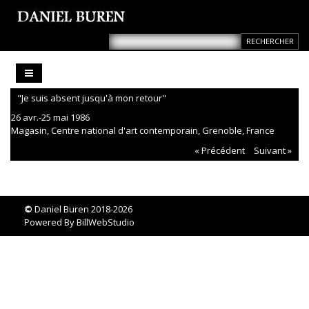
"Je suis absent jusqu'à mon retour"
26 avr.-25 mai 1986
Magasin, Centre national d'art contemporain, Grenoble, France
« Précédent
Suivant »
©
Daniel Buren 2018-2026
Powered By
BillWebStudio