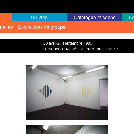
Œuvres
Catalogue raisonné
Éc
nelles
Expositions de groupe
30 avril-21 septembre 1986
Le Nouveau Musée, Villeurbanne, France