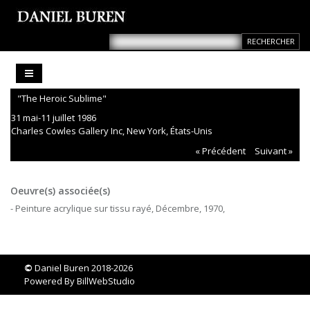
"The Heroic Sublime"
31 mai-11 juillet 1986
Charles Cowles Gallery Inc, New York, États-Unis
« Précédent
Suivant »
Oeuvre(s) associée(s)
- Peinture acrylique sur tissu rayé, Décembre, 1970,
©
Daniel Buren 2018-2026
Powered By
BillWebStudio