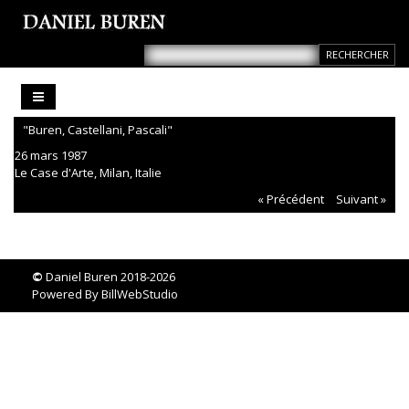
"Buren, Castellani, Pascali"
26 mars 1987
Le Case d'Arte, Milan, Italie
« Précédent
Suivant »
©
Daniel Buren 2018-2026
Powered By
BillWebStudio