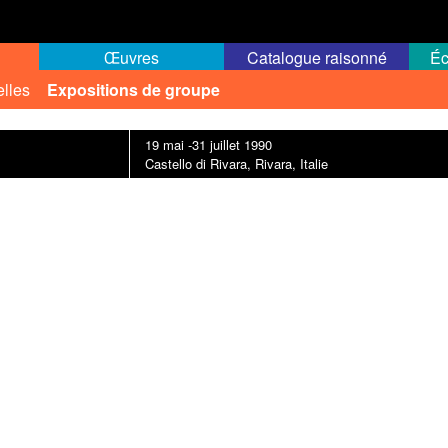
Œuvres
Catalogue raisonné
Éc
elles
Expositions de groupe
19 mai -31 juillet 1990
Castello di Rivara, Rivara, Italie