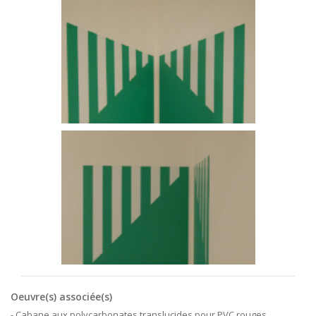
Oeuvre(s) associée(s)
- Cabane aux polycarbonates translucides pour PVC rouges,