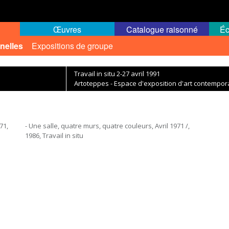
Œuvres
Catalogue raisonné
Éc
nelles
Expositions de groupe
Travail in situ 2-27 avril 1991
Artoteppes - Espace d'exposition d'art contempor
71,
- Une salle, quatre murs, quatre couleurs, Avril 1971 /,
1986, Travail in situ