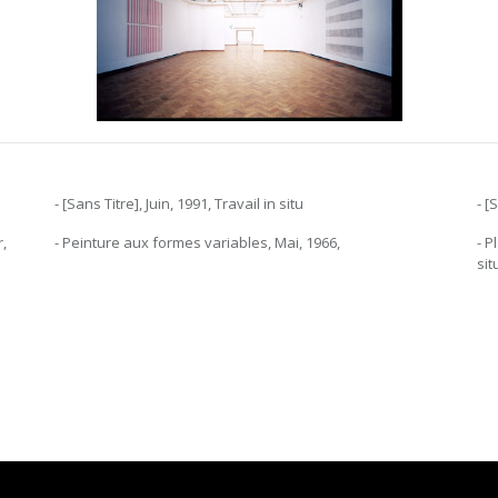
u
- [Sans Titre], Juin, 1991, Travail in situ
- [
r,
- Peinture aux formes variables, Mai, 1966,
- P
sit