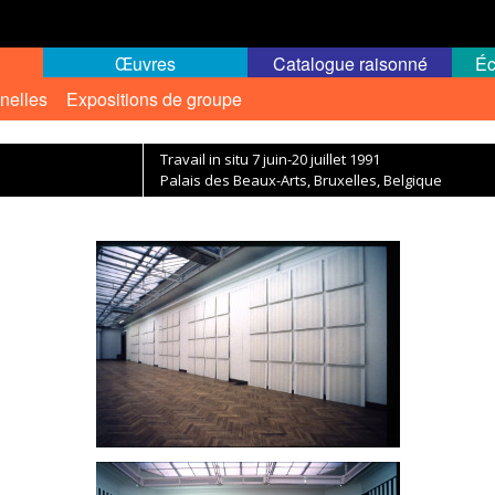
Œuvres
Catalogue raisonné
Éc
nelles
Expositions de groupe
Travail in situ 7 juin-20 juillet 1991
Palais des Beaux-Arts, Bruxelles, Belgique