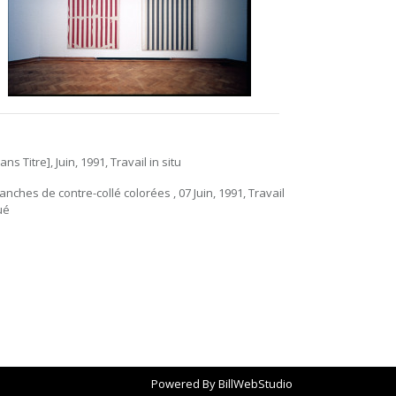
Sans Titre], Juin, 1991, Travail in situ
lanches de contre-collé colorées , 07 Juin, 1991, Travail
ué
Powered By
BillWebStudio