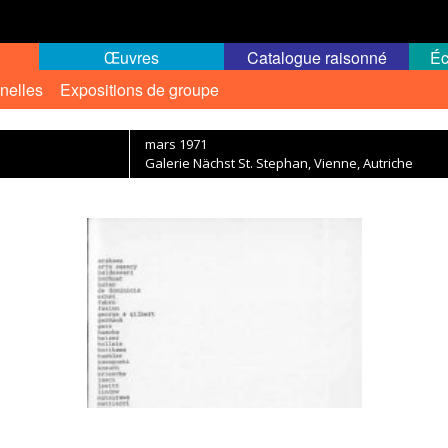
Œuvres
Catalogue raisonné
Éc
nelles
Expositions de groupe
mars 1971
Galerie Nächst St. Stephan, Vienne, Autriche