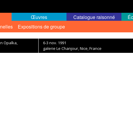
Œuvres
Catalogue raisonné
Éc
nelles
Expositions de groupe
an Opalka,
6-3 nov. 1991
galerie Le Chanjour, Nice, France