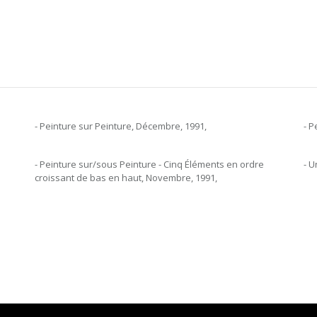
- Peinture sur Peinture, Décembre, 1991,
- P
- Peinture sur/sous Peinture - Cinq Éléments en ordre
- U
croissant de bas en haut, Novembre, 1991,