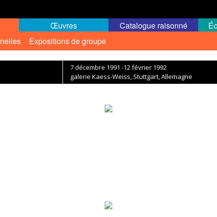
Œuvres
Catalogue raisonné
Éc
nelles
Expositions de groupe
7 décembre 1991 -12 février 1992
galerie Kaess-Weiss, Stuttgart, Allemagne