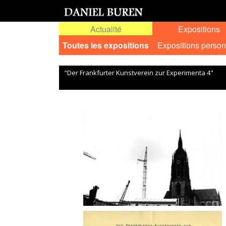
Actualité
Expositions
Toutes les expositions
Expositions person
"Der Frankfurter Kunstverein zur Experimenta 4"