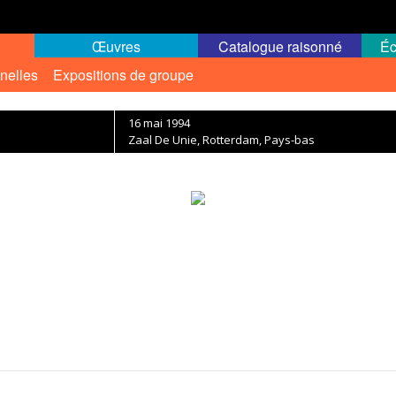
Œuvres
Catalogue raisonné
Éc
nelles
Expositions de groupe
16 mai 1994
Zaal De Unie, Rotterdam, Pays-bas