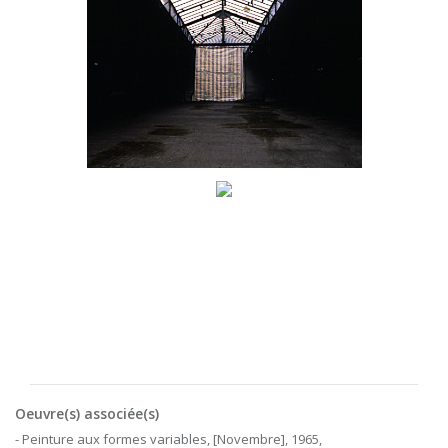
Oeuvre(s) associée(s)
- Peinture aux formes variables, [Novembre], 1965,