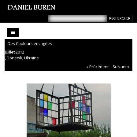
Des Couleurs encagées
Juillet 2012
, Donetsk, Ukraine
« Précédent
Suivant »