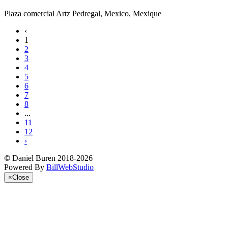
Plaza comercial Artz Pedregal, Mexico, Mexique
‹
1
2
3
4
5
6
7
8
...
11
12
›
©
Daniel Buren 2018-2026
Powered By
BillWebStudio
×
Close