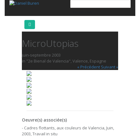
MicroUtopias
juin-septembre 2003
in "2e Bienal de Valencia", Valence, Espagne
« Précédent
Suivant »
Oeuvre(s) associée(s)
- Cadres flottants, aux couleurs de Valencia, Juin,
2003, Travail in situ