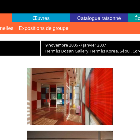
Œuvres
Catalogue raisonné
Éc
nelles
Expositions de groupe
9 novembre 2006 -7 janvier 2007
Hermès Dosan Gallery, Hermès Korea, Séoul, Cor