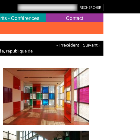
rits - Conférences
Contact
« Précédent
Suivant »
ée, république de