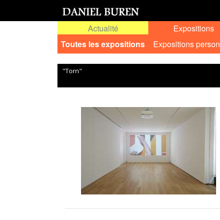
Actualité
Expositions
Toutes les expositions
Expositions person
"Torn"