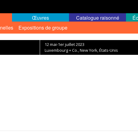
Œuvres
Catalogue raisonné
Éc
nelles
Expositions de groupe
12 mai-1er juillet 2023
Luxembourg + Co., New York, États-Unis