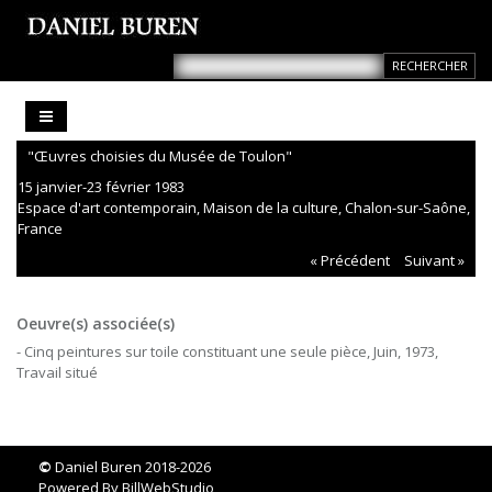
"Œuvres choisies du Musée de Toulon"
15 janvier-23 février 1983
Espace d'art contemporain, Maison de la culture, Chalon-sur-Saône,
France
« Précédent
Suivant »
Oeuvre(s) associée(s)
- Cinq peintures sur toile constituant une seule pièce, Juin, 1973,
Travail situé
©
Daniel Buren 2018-2026
Powered By
BillWebStudio