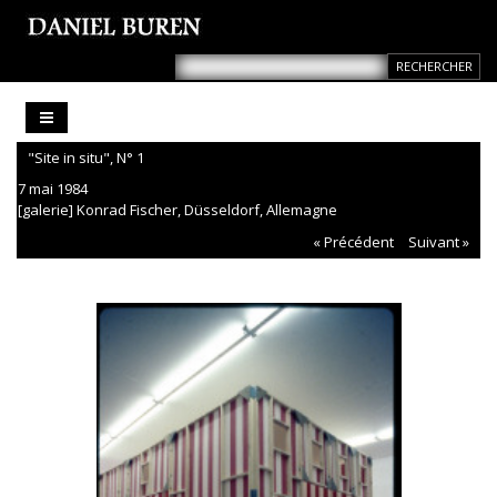
"Site in situ", N° 1
7 mai 1984
[galerie] Konrad Fischer, Düsseldorf, Allemagne
« Précédent
Suivant »