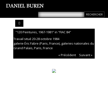
“120 Peintures, 1967-1981” in "FIAC 84"
Travail situé 20-28 octobre 1984
galerie Éric Fabre (Paris, France), galeries nationales du
Grand Palais, Paris, France
« Précédent
Suivant »