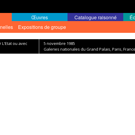
Œuvres
Catalogue raisonné
Éc
nelles
Expositions de groupe
 L'Etat ou avec
5 novembre 1985
Galeries nationales du Grand Palais, Paris, Franc