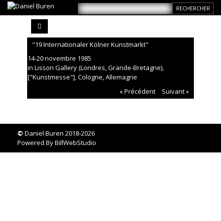
"19 Internationaler Kölner Kunstmarkt"
14-20 novembre 1985
in Lisson Gallery (Londres, Grande-Bretagne),
["Kunstmesse"], Cologne, Allemagne
« Précédent
Suivant »
©
Daniel Buren 2018-2026
Powered By
BillWebStudio