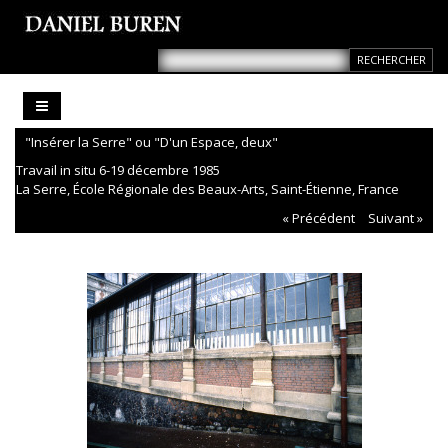
"Insérer la Serre" ou "D'un Espace, deux"
Travail in situ 6-19 décembre 1985
La Serre, École Régionale des Beaux-Arts, Saint-Étienne, France
« Précédent
Suivant »