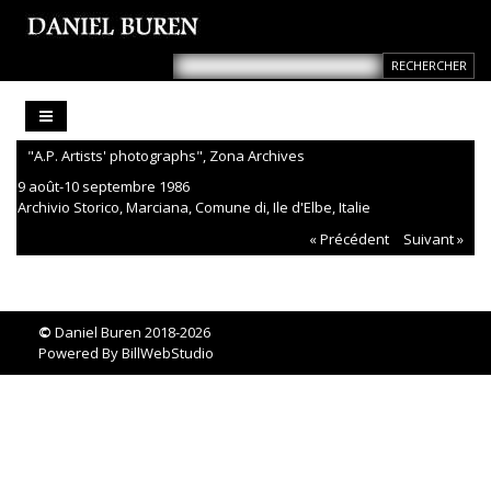
"A.P. Artists' photographs", Zona Archives
9 août-10 septembre 1986
Archivio Storico, Marciana, Comune di, Ile d'Elbe, Italie
« Précédent
Suivant »
©
Daniel Buren 2018-2026
Powered By
BillWebStudio