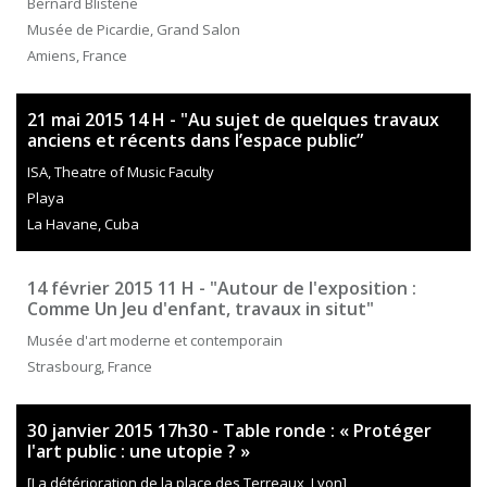
Bernard Blistène
Musée de Picardie, Grand Salon
Amiens, France
21 mai 2015 14 H - "Au sujet de quelques travaux
anciens et récents dans l’espace public”
ISA, Theatre of Music Faculty
Playa
La Havane, Cuba
14 février 2015 11 H - "Autour de l'exposition :
Comme Un Jeu d'enfant, travaux in situt"
Musée d'art moderne et contemporain
Strasbourg, France
30 janvier 2015 17h30 - Table ronde : « Protéger
l'art public : une utopie ? »
[La détérioration de la place des Terreaux, Lyon]