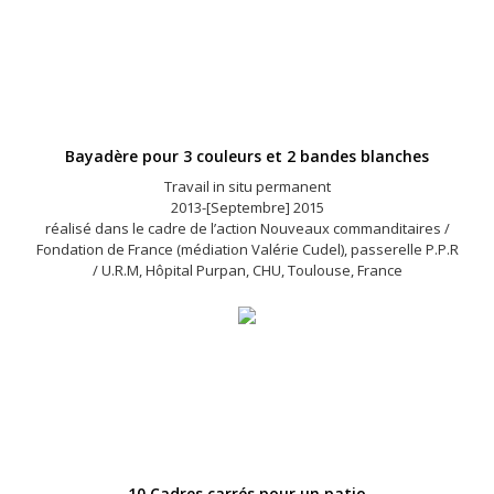
Bayadère pour 3 couleurs et 2 bandes blanches
Travail in situ permanent
2013-[Septembre] 2015
réalisé dans le cadre de l’action Nouveaux commanditaires /
Fondation de France (médiation Valérie Cudel), passerelle P.P.R
/ U.R.M, Hôpital Purpan, CHU, Toulouse, France
10 Cadres carrés pour un patio