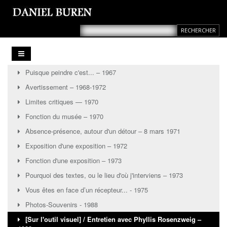
Puisque peindre c'est... – 1967
Avertissement – 1968-1972
Limites critiques — 1970
Fonction du musée – 1970
Absence-présence, autour d'un détour ‒ 8 mars 1971
Exposition d'une exposition – 1972
Fonction d'une exposition ‒ 1973
Pourquoi des textes, ou le lieu d'où j'interviens ‒ 1973
Vous êtes en face d’un récepteur... - 1975
Photos-Souvenirs - 1988
[Sur l'outil visuel] / Entretien avec Phyllis Rosenzweig –