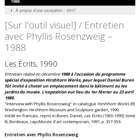
1988
À propos d’une usurpation - 2017
[Sur l'outil visuel] / Entretien
avec Phyllis Rosenzweig –
1988
Les Écrits, 1990
Entretien réalisé en décembre
1988 à
l'occasion du programme
spécial d'exposition Hirshhorn Works, pour lequel Daniel Buren
fût invité à
choisir un emplacement dans le bâtiment ou les
jardins du musée. L'exposition eut lieu du
1er
février au
23
avril
1989.
"Interview with Phyllis Rosenzweig" in catalogue
Hirshhorn Works 89
,
Washington: Hirshhorn Museum and Sculpture garden, 1990.
Inédit en francais, repris in Buren, Daniel,
Les Écrits (1965-1990)
, tome
III, Bordeaux, capcMusée d'art contemporain, 1991, p. 357-359.
Entretien avec Phyllis Rosenzweig