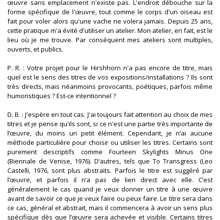
œuvre sans emplacement n'existe pas. L'endroit débouche sur la
forme spécifique de l'œuvre, tout comme le corps d'un oiseau est
fait pour voler alors qu'une vache ne volera jamais. Depuis 25 ans,
cette pratique m'a évité d'utiliser un atelier. Mon atelier, en fait, est le
lieu où je me trouve. Par conséquent mes ateliers sont multiples,
ouverts, et publics.
P. R. : Votre projet pour le Hirshhorn n'a pas encore de titre, mais
quel est le sens des titres de vos expositions/installations ? Ils sont
très directs, mais néanmoins provocants, poétiques, parfois même
humoristiques ? Est-ce intentionnel ?
D. B. : J'espère en tout cas. J'ai toujours fait attention au choix de mes
titres et je pense qu'ils sont, si ce n'est une partie très importante de
l’œuvre, du moins un petit élément. Cependant, je n’ai aucune
méthode particulière pour choisir ou utiliser les titres. Certains sont
purement descriptifs comme Fourteen Skylights Minus One
(Biennale de Venise, 1976). D’autres, tels que To Transgress (Leo
Castelli, 1976, sont plus abstraits. Parfois le titre est suggéré par
l’œuvre, et parfois il n’a pas de lien direct avec elle. C’est
généralement le cas quand je veux donner un titre à une œuvre
avant de savoir ce que je veux faire ou peux faire. Le titre sera dans
ce cas, général et abstrait, mais il commencera à avoir un sens plus
spécifique dès que l’œuvre sera achevée et visible. Certains titres