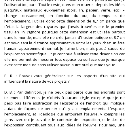
l'utiliserai toujours. Tout le reste, dans mon œuvre - depuis les idées
jusqu'aux matériaux eux-mêmes (bois, lin, papier, verre, etc.) –
change constamment, en fonction du but, du temps et de
l'emplacement. J'utilise donc cette dimension de 8,7 cm parce que
c'était la largeur des rayures que j'avais trouvées sur le premier
tissu en lin. J'ignore pourquoi cette dimension est utilisée partout
dans le monde, mais elle ne crée jamais d'illusion optique et 8,7 cm
est soi-disant la distance approximative entre les yeux chez un être
humain apparemment normal. Je l'aime bien, mais pas à cause de
l'explication scientifique. Et je continue à utiliser cette dimension car
elle me permet de mesurer tout espace ou surface que je marque
avec cette mesure sans utiliser aucun autre outil que mes yeux.
P. R. : Pouvez-vous généraliser sur les aspects d'un site qui
influencent la nature de vos projets ?
D. B. : Par définition, je ne peux pas parce que les endroits sont
tellement différents. Je n'obéis à aucune règle excepté que je ne
peux pas faire abstraction de l'existence de l'endroit, qui implique
autant de façons de penser qu'il y a d'emplacements. L'espace,
l'emplacement, et l'idéologie qui entourent l'œuvre, y compris les
gens avec qui je travaille, le contexte de l'exposition, et le titre de
l'exposition contribuent tous aux idées de l’œuvre. Pour moi, une