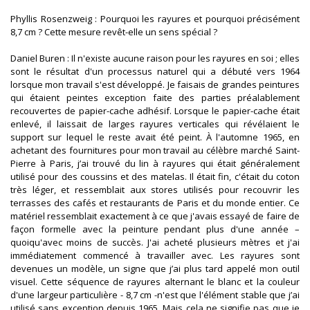
Phyllis Rosenzweig : Pourquoi les rayures et pourquoi précisément
8,7 cm ? Cette mesure revêt-elle un sens spécial ?
Daniel Buren : Il n'existe aucune raison pour les rayures en soi ; elles
sont le résultat d'un processus naturel qui a débuté vers 1964
lorsque mon travail s'est développé. Je faisais de grandes peintures
qui étaient peintes exception faite des parties préalablement
recouvertes de papier-cache adhésif. Lorsque le papier-cache était
enlevé, il laissait de larges rayures verticales qui révélaient le
support sur lequel le reste avait été peint. À l'automne 1965, en
achetant des fournitures pour mon travail au célèbre marché Saint-
Pierre à Paris, j’ai trouvé du lin à rayures qui était généralement
utilisé pour des coussins et des matelas. Il était fin, c'était du coton
très léger, et ressemblait aux stores utilisés pour recouvrir les
terrasses des cafés et restaurants de Paris et du monde entier. Ce
matériel ressemblait exactement à ce que j'avais essayé de faire de
façon formelle avec la peinture pendant plus d'une année –
quoiqu'avec moins de succès. J'ai acheté plusieurs mètres et j'ai
immédiatement commencé à travailler avec. Les rayures sont
devenues un modèle, un signe que j’ai plus tard appelé mon outil
visuel. Cette séquence de rayures alternant le blanc et la couleur
d'une largeur particulière - 8,7 cm -n'est que l'élément stable que j’ai
utilisé sans exception depuis 1965. Mais cela ne signifie pas que je