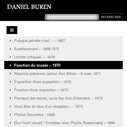
Puisque peindre c'est... – 1967
Avertissement – 1968-1972
Limites critiques — 1970
Fonction du musée – 1970
Absence-présence, autour d'un détour ‒ 8 mars 1971
Exposition d'une exposition – 1972
Fonction d'une exposition ‒ 1973
Pourquoi des textes, ou le lieu d'où j'interviens ‒ 1973
Vous êtes en face d’un récepteur... - 1975
Photos-Souvenirs - 1988
[Sur l'outil visuel] / Entretien avec Phyllis Rosenzweig – 1988