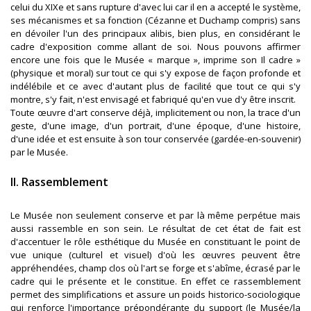
celui du XIXe et sans rupture d'avec lui car il en a accepté le système,
ses mécanismes et sa fonction (Cézanne et Duchamp compris) sans
en dévoiler l'un des principaux alibis, bien plus, en considérant le
cadre d'exposition comme allant de soi. Nous pouvons affirmer
encore une fois que le Musée « marque », imprime son Il cadre »
(physique et moral) sur tout ce qui s'y expose de façon profonde et
indélébile et ce avec d'autant plus de facilité que tout ce qui s'y
montre, s'y fait, n'est envisagé et fabriqué qu'en vue d'y être inscrit.
Toute œuvre d'art conserve déjà, implicitement ou non, la trace d'un
geste, d'une image, d'un portrait, d'une époque, d'une histoire,
d'une idée et est ensuite à son tour conservée (gardée-en-souvenir)
par le Musée.
II. Rassemblement
Le Musée non seulement conserve et par là même perpétue mais
aussi rassemble en son sein. Le résultat de cet état de fait est
d'accentuer le rôle esthétique du Musée en constituant le point de
vue unique (culturel et visuel) d'où les œuvres peuvent être
appréhendées, champ clos où l'art se forge et s'abîme, écrasé par le
cadre qui le présente et le constitue. En effet ce rassemblement
permet des simplifications et assure un poids historico-sociologique
qui renforce l'importance prépondérante du support (le Musée/la