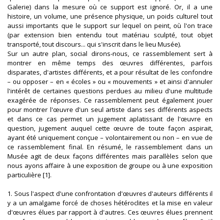
Galerie) dans la mesure où ce support est ignoré. Or, il a une
histoire, un volume, une présence physique, un poids culturel tout
aussi importants que le support sur lequel on peint, où l'on trace
(par extension bien entendu tout matériau sculpté, tout objet
transporté, tout discours... qui s'inscrit dans le lieu Musée).
Sur un autre plan, social dirons-nous, ce rassemblement sert à
montrer en même temps des œuvres différentes, parfois
disparates, d'artistes différents, et a pour résultat de les confondre
– ou opposer – en « écoles » ou « mouvements » et ainsi d'annuler
l'intérêt de certaines questions perdues au milieu d'une multitude
exagérée de réponses. Ce rassemblement peut également jouer
pour montrer l'œuvre d'un seul artiste dans ses différents aspects
et dans ce cas permet un jugement aplatissant de l'œuvre en
question, jugement auquel cette œuvre de toute façon aspirait,
ayant été uniquement conçue – volontairement ou non – en vue de
ce rassemblement final. En résumé, le rassemblement dans un
Musée agit de deux façons différentes mais parallèles selon que
nous ayons affaire à une exposition de groupe ou à une exposition
particulière [1].
1. Sous l'aspect d'une confrontation d'œuvres d'auteurs différents il
y a un amalgame forcé de choses hétéroclites et la mise en valeur
d'œuvres élues par rapport à d'autres. Ces œuvres élues prennent