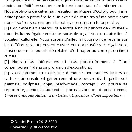
Critiques.
C'est l'une des raisons qui nous avait suggéré de laisser le
texte alors édité en suspens en le terminant par : « à continuer... »
Nous profitons de cette manifestation au Musée d'Oxford pour faire
éditer pour la première fois un extrait de cette troisième partie dont
nous espérons «continuer » la publication dans un futur proche.
[1] Il doit être bien entendu que lorsque nous parlons de « musée »
nous incluons également toute sorte de « galerie » ou autre lieu à
vocation culturelle. Nous aurons d'ailleurs l'occasion de revenir sur
les différences qui peuvent exister entre « musée » et « galerie »,
ainsi que sur l'impossibilité relative d'échapper au concept du (lieu)
culturel.
[2] Nous nous intéressons ici plus particulièrement à "l'art
contemporain", dans sa profusion d'expositions.
[3] Nous sautons ici toute une démonstration sur les limites et
cadres qui constituent généralement une oeuvre d'art, qu'elle soit
peinture, sculpture, objet, ready-made, concept ; on pourra se
reporter également aux textes parus avant ou depuis comme:
Limites Critiques, Autour d'un Détour, Exposition d'une Exposition...
©
Daniel Buren 2018-2026
Powered By
BillWebStudio