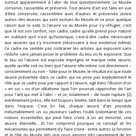
surtout apparemment à l'abri de tout questionnement. Le Musée
conserve, rassemble et préserve. Tout œuvre d'art est faite en vue
d'être conservée, rassemblée avec d'autres et préservée (entre
autres des œuvres qui sont exclues du Musée et ce pour quelque
raison que ce soit). Si l'œuvre va au Musée pour s'y réfugier, c'est
que là est son confort, son cadre, cadre qu'elle prend pour naturel
en oubliant qu'il n'est qu'historique, c'est-à-dire cadre nécessaire
aux œuvres qui s'y inscrivent (nécessaire à leur existence même).
Ce cadre ne semble pas contrarier les artistes qui exposent sans
relâche sans jamais poser le problème du lieu où ils exposent. Que
le lieu où l'œuvre est exposée imprègne et marque cette œuvre,
quelle qu'elle soit ou bien que l'œuvre elle-même soit directement –
consciemment ou non – faite pour le Musée, le résultat est que toute
œuvre présentée dans ce cadre, qui ne pose pas explicitement le
rôle que ce cadre joue par rapport à l'œuvre, agit dans l'illusion d'un
« en soi » ou d'un idéalisme (que l'on pourrait rapprocher de l'art
pour l'art) qui met à l'abri – et ce, totalement – de toute rupture [2]
extrêmement précis, elle est toujours limitée, tant dans le temps que
dans l'espace. C'est En fait, chaque œuvre d'art possède
inéluctablement un ou plusieurs cadres l'oubli (volontaire) de ces
notions essentielles qui peut faire croire à un art immortel, une
œuvre éternelle... Et l'on comprend pourquoi ce concept et les
mécanismes qui permettent d'y faire croire - entre autres la fonction
et le rôle du Musée tels que nous venons très rapidement de les