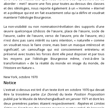
aborder – met l' œuvre une fois pour toutes au-dessus des classes
et des idéologies, nous reporte également à un « Homme » éternel
et a-politique qui est en fait exactement celui qu'a défini et voudrait
maintenir l'idéologie Bourgeoise.
La non-visibilité ou non nomination/révélation des supports d'une
œuvre quelconque (châssis de l'œuvre, place de l'œuvre, socle de
l'œuvre, cadre de l'œuvre, verso de l'œuvre, prix de l'œuvre, etc.)
n'est donc pas sans intérêt ou sans intention, « naturelle » comme
on voudrait nous le faire croire, mais bien un masque intéressé et
significatif, un camouflage qui est consciemment entretenu et
préservé avec toutes les forces dont elle peut disposer et par tous
les moyens par l'idéologie Bourgeoise même, c'est-à-dire la
transformation « de la réalité du monde en image du monde, de
l'Histoire en Nature ».
New York, octobre 1970
Notice
L'extrait ci-dessus est tiré d'un texte écrit en octobre 1970 qui devait
être la troisième partie
(Le Donné)
du texte
Position Proposition
publié par le Musée de Monchengladbach en janvier 1971 et dont les
deux premières parties étaient respectivement :
Repères
et
Limites