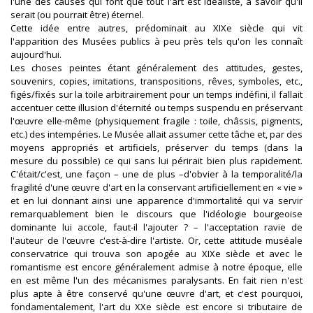
l'une des causes qui font que tout l'art est idéaliste, à savoir qu'il
serait (ou pourrait être) éternel.
Cette idée entre autres, prédominait au XIXe siècle qui vit
l'apparition des Musées publics à peu près tels qu'on les connaît
aujourd'hui.
Les choses peintes étant généralement des attitudes, gestes,
souvenirs, copies, imitations, transpositions, rêves, symboles, etc.,
figés/fixés sur la toile arbitrairement pour un temps indéfini, il fallait
accentuer cette illusion d'éternité ou temps suspendu en préservant
l'œuvre elle-même (physiquement fragile : toile, châssis, pigments,
etc.) des intempéries. Le Musée allait assumer cette tâche et, par des
moyens appropriés et artificiels, préserver du temps (dans la
mesure du possible) ce qui sans lui périrait bien plus rapidement.
C'était/c'est, une façon – une de plus –d'obvier à la temporalité/la
fragilité d'une œuvre d'art en la conservant artificiellement en « vie »
et en lui donnant ainsi une apparence d'immortalité qui va servir
remarquablement bien le discours que l'idéologie bourgeoise
dominante lui accole, faut-il l'ajouter ? – l'acceptation ravie de
l'auteur de l'œuvre c'est-à-dire l'artiste. Or, cette attitude muséale
conservatrice qui trouva son apogée au XIXe siècle et avec le
romantisme est encore généralement admise à notre époque, elle
en est même l'un des mécanismes paralysants. En fait rien n'est
plus apte à être conservé qu'une œuvre d'art, et c'est pourquoi,
fondamentalement, l'art du XXe siècle est encore si tributaire de