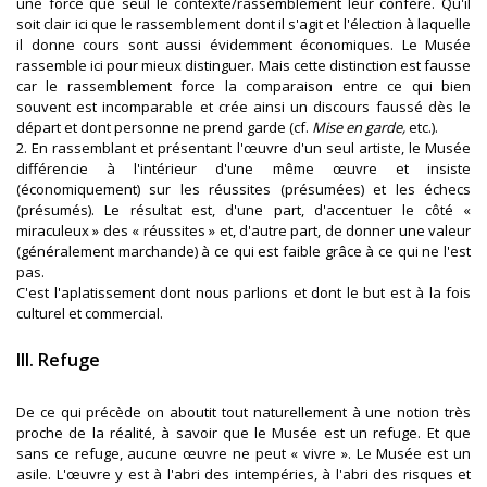
une force que seul le contexte/rassemblement leur confère. Qu'il
soit clair ici que le rassemblement dont il s'agit et l'élection à laquelle
il donne cours sont aussi évidemment économiques. Le Musée
rassemble ici pour mieux distinguer. Mais cette distinction est fausse
car le rassemblement force la comparaison entre ce qui bien
souvent est incomparable et crée ainsi un discours faussé dès le
départ et dont personne ne prend garde (cf.
Mise en garde,
etc.).
2. En rassemblant et présentant l'œuvre d'un seul artiste, le Musée
différencie à l'intérieur d'une même œuvre et insiste
(économiquement) sur les réussites (présumées) et les échecs
(présumés). Le résultat est, d'une part, d'accentuer le côté «
miraculeux » des « réussites » et, d'autre part, de donner une valeur
(généralement marchande) à ce qui est faible grâce à ce qui ne l'est
pas.
C'est l'aplatissement dont nous parlions et dont le but est à la fois
culturel et commercial.
III. Refuge
De ce qui précède on aboutit tout naturellement à une notion très
proche de la réalité, à savoir que le Musée est un refuge. Et que
sans ce refuge, aucune œuvre ne peut « vivre ». Le Musée est un
asile. L'œuvre y est à l'abri des intempéries, à l'abri des risques et