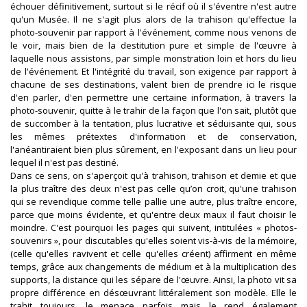
échouer définitivement, surtout si le récif où il s'éventre n'est autre
qu'un Musée. Il ne s'agit plus alors de la trahison qu'effectue la
photo-souvenir par rapport à l'événement, comme nous venons de
le voir, mais bien de la destitution pure et simple de l'œuvre à
laquelle nous assistons, par simple monstration loin et hors du lieu
de l'événement. Et l'intégrité du travail, son exigence par rapport à
chacune de ses destinations, valent bien de prendre ici le risque
d'en parler, d'en permettre une certaine information, à travers la
photo-souvenir, quitte à le trahir de la façon que l'on sait, plutôt que
de succomber à la tentation, plus lucrative et séduisante qui, sous
les mêmes prétextes d'information et de conservation,
l'anéantiraient bien plus sûrement, en l'exposant dans un lieu pour
lequel il n'est pas destiné.
Dans ce sens, on s'aperçoit qu'à trahison, trahison et demie et que
la plus traître des deux n'est pas celle qu’on croit, qu'une trahison
qui se revendique comme telle pallie une autre, plus traître encore,
parce que moins évidente, et qu'entre deux maux il faut choisir le
moindre. C'est pourquoi les pages qui suivent, intitulées « photos-
souvenirs », pour discutables qu'elles soient vis-à-vis de la mémoire,
(celle qu'elles ravivent et celle qu'elles créent) affirment en même
temps, grâce aux changements de médium et à la multiplication des
supports, la distance qui les sépare de l'œuvre. Ainsi, la photo vit sa
propre différence en désœuvrant littéralement son modèle. Elle le
trahit toujours, le menace parfois mais le rend également