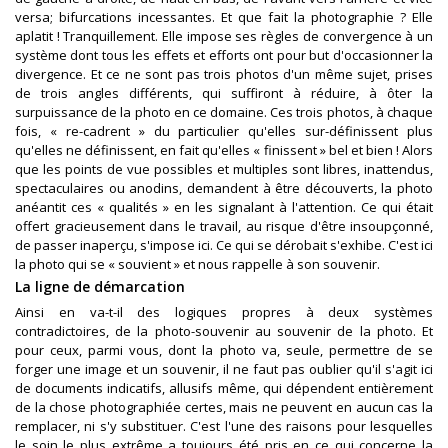
versa; bifurcations incessantes. Et que fait la photographie ? Elle
aplatit ! Tranquillement. Elle impose ses règles de convergence à un
système dont tous les effets et efforts ont pour but d'occasionner la
divergence. Et ce ne sont pas trois photos d'un même sujet, prises
de trois angles différents, qui suffiront à réduire, à ôter la
surpuissance de la photo en ce domaine. Ces trois photos, à chaque
fois, « re-cadrent » du particulier qu'elles sur-définissent plus
qu'elles ne définissent, en fait qu'elles « finissent » bel et bien ! Alors
que les points de vue possibles et multiples sont libres, inattendus,
spectaculaires ou anodins, demandent à être découverts, la photo
anéantit ces « qualités » en les signalant à l'attention. Ce qui était
offert gracieusement dans le travail, au risque d'être insoupçonné,
de passer inaperçu, s'impose ici. Ce qui se dérobait s'exhibe. C'est ici
la photo qui se « souvient » et nous rappelle à son souvenir.
La ligne de démarcation
Ainsi en va-t-il des logiques propres à deux systèmes
contradictoires, de la photo-souvenir au souvenir de la photo. Et
pour ceux, parmi vous, dont la photo va, seule, permettre de se
forger une image et un souvenir, il ne faut pas oublier qu'il s'agit ici
de documents indicatifs, allusifs même, qui dépendent entièrement
de la chose photographiée certes, mais ne peuvent en aucun cas la
remplacer, ni s'y substituer. C'est l'une des raisons pour lesquelles
le soin le plus extrême a toujours été pris en ce qui concerne la