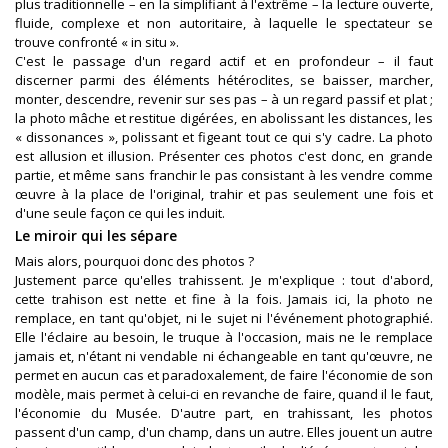
plus traditionnelle – en la simplifiant à l'extrême – la lecture ouverte,
fluide, complexe et non autoritaire, à laquelle le spectateur se
trouve confronté « in situ ».
C'est le passage d'un regard actif et en profondeur – il faut
discerner parmi des éléments hétéroclites, se baisser, marcher,
monter, descendre, revenir sur ses pas – à un regard passif et plat ;
la photo mâche et restitue digérées, en abolissant les distances, les
« dissonances », polissant et figeant tout ce qui s'y cadre. La photo
est allusion et illusion. Présenter ces photos c'est donc, en grande
partie, et même sans franchir le pas consistant à les vendre comme
œuvre à la place de l'original, trahir et pas seulement une fois et
d'une seule façon ce qui les induit.
Le miroir qui les sépare
Mais alors, pourquoi donc des photos ?
Justement parce qu'elles trahissent. Je m'explique : tout d'abord,
cette trahison est nette et fine à la fois. Jamais ici, la photo ne
remplace, en tant qu'objet, ni le sujet ni l'événement photographié.
Elle l'éclaire au besoin, le truque à l'occasion, mais ne le remplace
jamais et, n'étant ni vendable ni échangeable en tant qu'œuvre, ne
permet en aucun cas et paradoxalement, de faire l'économie de son
modèle, mais permet à celui-ci en revanche de faire, quand il le faut,
l'économie du Musée. D'autre part, en trahissant, les photos
passent d'un camp, d'un champ, dans un autre. Elles jouent un autre