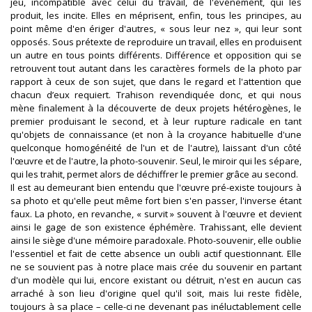
jeu, incompatible avec celui du travail, de l'événement, qui les
produit, les incite. Elles en méprisent, enfin, tous les principes, au
point même d'en ériger d'autres, « sous leur nez », qui leur sont
opposés. Sous prétexte de reproduire un travail, elles en produisent
un autre en tous points différents. Différence et opposition qui se
retrouvent tout autant dans les caractères formels de la photo par
rapport à ceux de son sujet, que dans le regard et l'attention que
chacun d’eux requiert. Trahison revendiquée donc, et qui nous
mène finalement à la découverte de deux projets hétérogènes, le
premier produisant le second, et à leur rupture radicale en tant
qu'objets de connaissance (et non à la croyance habituelle d'une
quelconque homogénéité de l'un et de l'autre), laissant d'un côté
l'œuvre et de l'autre, la photo-souvenir. Seul, le miroir qui les sépare,
qui les trahit, permet alors de déchiffrer le premier grâce au second.
Il est au demeurant bien entendu que l'œuvre pré-existe toujours à
sa photo et qu'elle peut même fort bien s'en passer, l'inverse étant
faux. La photo, en revanche, « survit » souvent à l'œuvre et devient
ainsi le gage de son existence éphémère. Trahissant, elle devient
ainsi le siège d'une mémoire paradoxale. Photo-souvenir, elle oublie
l'essentiel et fait de cette absence un oubli actif questionnant. Elle
ne se souvient pas à notre place mais crée du souvenir en partant
d'un modèle qui lui, encore existant ou détruit, n'est en aucun cas
arraché à son lieu d'origine quel qu'il soit, mais lui reste fidèle,
toujours à sa place – celle-ci ne devenant pas inéluctablement celle