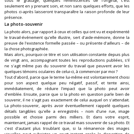
sous le grattage, quelques réminiscences de l'original, c'est
seulement en y prenant soin, et non sans quelques efforts, que les
photos ci-après laisseront transparaître la raison profonde de leur
présence.
La photo-souvenir
La photo alors, par rapport à ceux et celles qui ont vu et expérimenté
le travail-événement qu'elle illustre, sert d'aide-mémoire, donne la
preuve de l'existence formelle passée – ou présente d'ailleurs – de
la chose photographiée.
Mais alors, pourquoi ce titre et son utilisation constante depuis plus
de vingt ans, accompagnant toutes les reproductions publiées, s'il
ne s'agit même pas du souvenir du travail que peuvent avoir les
quelques témoins oculaires de celui-ci, à commencer par moi ?
Tout d'abord, parce que le terme lui-même est volontairement choisi
pour son aspect quelque peu négatif, passif, et tente ainsi,
immédiatement, de réduire l'impact que la photo peut avoir
d'emblée. Ensuite, parce que si la photo en question parle bien de
souvenir, il ne s'agit pas exactement de celui auquel on s'attendait.
La photo-souvenir, après avoir éventuellement rappelé quelques
détails tangibles qu'elle a enregistrés – nom d'une rue, image
possible et choisie parmi des milliers. Et dans votre esprit,
maintenant, jamais rappel de ce travail mais souvenir de sa photo. Et
c'est d'autant plus troublant que, si la rémanence des images