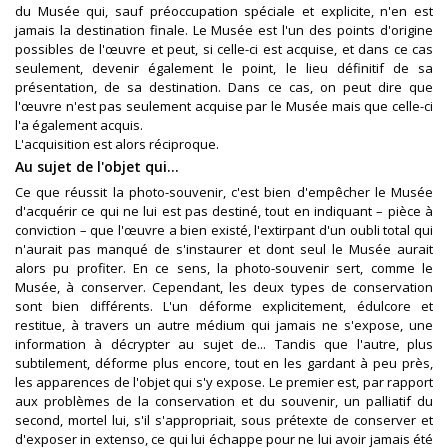
du Musée qui, sauf préoccupation spéciale et explicite, n'en est
jamais la destination finale. Le Musée est l'un des points d'origine
possibles de l'œuvre et peut, si celle-ci est acquise, et dans ce cas
seulement, devenir également le point, le lieu définitif de sa
présentation, de sa destination. Dans ce cas, on peut dire que
l'œuvre n'est pas seulement acquise par le Musée mais que celle-ci
l'a également acquis.
L'acquisition est alors réciproque.
Au sujet de l'objet qui...
Ce que réussit la photo-souvenir, c'est bien d'empêcher le Musée
d'acquérir ce qui ne lui est pas destiné, tout en indiquant – pièce à
conviction – que l'œuvre a bien existé, l'extirpant d'un oubli total qui
n'aurait pas manqué de s'instaurer et dont seul le Musée aurait
alors pu profiter. En ce sens, la photo-souvenir sert, comme le
Musée, à conserver. Cependant, les deux types de conservation
sont bien différents. L'un déforme explicitement, édulcore et
restitue, à travers un autre médium qui jamais ne s'expose, une
information à décrypter au sujet de... Tandis que l'autre, plus
subtilement, déforme plus encore, tout en les gardant à peu près,
les apparences de l'objet qui s'y expose. Le premier est, par rapport
aux problèmes de la conservation et du souvenir, un palliatif du
second, mortel lui, s'il s'appropriait, sous prétexte de conserver et
d'exposer in extenso, ce qui lui échappe pour ne lui avoir jamais été