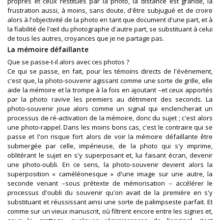
propres et ceux restitués par la photo, la distance est grande, la
frustration aussi, à moins, sans doute, d'être subjugué et de croire
alors à l'objectivité de la photo en tant que document d'une part, et à
la fiabilité de l'œil du photographe d'autre part, se substituant à celui
de tous les autres, croyances que je ne partage pas.
La mémoire défaillante
Que se passe-t-il alors avec ces photos ?
Ce qui se passe, en fait, pour les témoins directs de l'événement,
c'est que, la photo-souvenir agissant comme une sorte de grille, elle
aide la mémoire et la trompe à la fois en ajoutant –et ceux apportés
par la photo ravive les premiers au détriment des seconds. La
photo-souvenir joue alors comme un signal qui enclencherait un
processus de ré-activation de la mémoire, donc du sujet ; c'est alors
une photo-rappel. Dans les moins bons cas, c'est le contraire qui se
passe et l'on risque fort alors de voir la mémoire défaillante être
submergée par celle, impérieuse, de la photo qui s'y imprime,
oblitérant le sujet en s'y superposant et, lui faisant écran, devenir
une photo-oubli. En ce sens, la photo-souvenir devient alors la
superposition « caméléonesque » d'une image sur une autre, la
seconde venant –sous prétexte de mémorisation – accélérer le
processus d'oubli du souvenir qu'on avait de la première en s'y
substituant et réussissant ainsi une sorte de palimpseste parfait. Et
comme sur un vieux manuscrit, où filtrent encore entre les signes et,