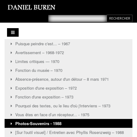
Puisque peindre c'est... – 1967
Avertissement – 1968-1972
Limites critiques — 1970
Fonction du musée – 1970
Absence-présence, autour d'un détour ‒ 8 mars 1971
Exposition d'une exposition – 1972
Fonction d'une exposition ‒ 1973
Pourquoi des textes, ou le lieu d'où j'interviens ‒ 1973
Vous êtes en face d’un récepteur... - 1975
Photos-Souvenirs - 1988
[Sur l'outil visuel] / Entretien avec Phyllis Rosenzweig – 1988