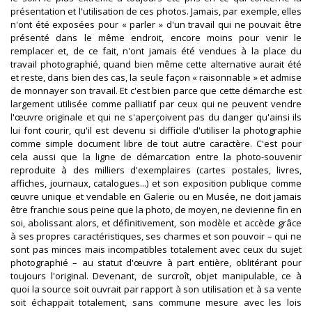
présentation et l'utilisation de ces photos. Jamais, par exemple, elles
n'ont été exposées pour « parler » d'un travail qui ne pouvait être
présenté dans le même endroit, encore moins pour venir le
remplacer et, de ce fait, n'ont jamais été vendues à la place du
travail photographié, quand bien même cette alternative aurait été
et reste, dans bien des cas, la seule façon « raisonnable » et admise
de monnayer son travail. Et c'est bien parce que cette démarche est
largement utilisée comme palliatif par ceux qui ne peuvent vendre
l'œuvre originale et qui ne s'aperçoivent pas du danger qu'ainsi ils
lui font courir, qu'il est devenu si difficile d'utiliser la photographie
comme simple document libre de tout autre caractère. C'est pour
cela aussi que la ligne de démarcation entre la photo-souvenir
reproduite à des milliers d'exemplaires (cartes postales, livres,
affiches, journaux, catalogues...) et son exposition publique comme
œuvre unique et vendable en Galerie ou en Musée, ne doit jamais
être franchie sous peine que la photo, de moyen, ne devienne fin en
soi, abolissant alors, et définitivement, son modèle et accède grâce
à ses propres caractéristiques, ses charmes et son pouvoir – qui ne
sont pas minces mais incompatibles totalement avec ceux du sujet
photographié – au statut d'œuvre à part entière, oblitérant pour
toujours l'original. Devenant, de surcroît, objet manipulable, ce à
quoi la source soit ouvrait par rapport à son utilisation et à sa vente
soit échappait totalement, sans commune mesure avec les lois