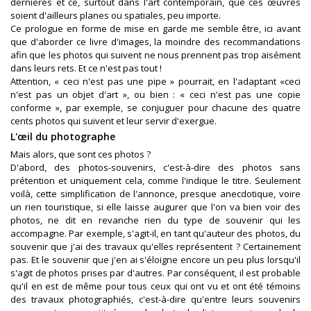
dernières et ce, surtout dans l'art contemporain, que ces œuvres
soient d'ailleurs planes ou spatiales, peu importe.
Ce prologue en forme de mise en garde me semble être, ici avant
que d'aborder ce livre d'images, la moindre des recommandations
afin que les photos qui suivent ne nous prennent pas trop aisément
dans leurs rets. Et ce n'est pas tout !
Attention, « ceci n'est pas une pipe » pourrait, en l'adaptant «ceci
n'est pas un objet d'art », ou bien : « ceci n'est pas une copie
conforme », par exemple, se conjuguer pour chacune des quatre
cents photos qui suivent et leur servir d'exergue.
L'œil du photographe
Mais alors, que sont ces photos ?
D'abord, des photos-souvenirs, c'est-à-dire des photos sans
prétention et uniquement cela, comme l'indique le titre. Seulement
voilà, cette simplification de l'annonce, presque anecdotique, voire
un rien touristique, si elle laisse augurer que l'on va bien voir des
photos, ne dit en revanche rien du type de souvenir qui les
accompagne. Par exemple, s'agit-il, en tant qu'auteur des photos, du
souvenir que j'ai des travaux qu'elles représentent ? Certainement
pas. Et le souvenir que j'en ai s'éloigne encore un peu plus lorsqu'il
s'agit de photos prises par d'autres. Par conséquent, il est probable
qu'il en est de même pour tous ceux qui ont vu et ont été témoins
des travaux photographiés, c'est-à-dire qu'entre leurs souvenirs