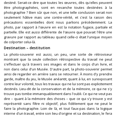
destiné. Serait-ce dire que toutes les œuvres, dès qu'elles peuvent
être photographiées, sont en revanche toutes destinées à la
photographie ? Bien sûr que non, et une telle conclusion serait non
seulement hâtive mais une contre-vérité, et c'est la raison des
précautions essentielles dont nous parlions précédemment. La
photo, par rapport à l'œuvre en est la notation fugace, partiale et
partielle. Elle est aussi différente de l'œuvre que pouvait l'être une
gravure par rapport au tableau quand celle-ci était l'unique moyen
de colporter celui-là.
Destination – destitution
La photo-souvenir est aussi, un peu, une sorte de rétroviseur
montrant que la seule collection rétrospective du travail ne peut
s'effectuer qu'à travers ses images et dans le corps d'un livre, et
non dans celui d'un Musée. D'autre part, la photo-souvenir permet
ainsi de regarder en arrière sans se retourner. À moins d'y prendre
garde, maître du jeu, le Musée anéantit, quant à lui, en surexposant
contre leur volonté, tous les travaux qui ne lui sont pas explicitement
destinés. Lieu-dit de la conservation et de la mémoire, ce qui ne s'y
trouve pas tombe immanquablement dans l'oubli. Ce qui ne veut pas
dire – quant à la mémoire des choses – que ce qui s'y trouve y est
représenté sans filtre ni objectif, plus fidèlement que ne peut le
faire la photographie. Loin de là, et tout faux-pas dans la logique
interne d'un travail, entre son lieu d'origine et sa destination, le fera