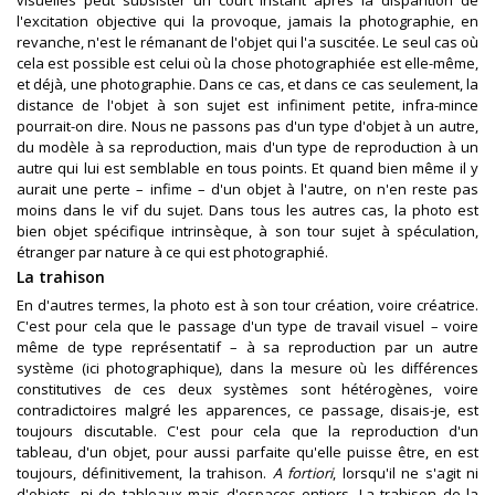
visuelles peut subsister un court instant après la disparition de
l'excitation objective qui la provoque, jamais la photographie, en
revanche, n'est le rémanant de l'objet qui l'a suscitée. Le seul cas où
cela est possible est celui où la chose photographiée est elle-même,
et déjà, une photographie. Dans ce cas, et dans ce cas seulement, la
distance de l'objet à son sujet est infiniment petite, infra-mince
pourrait-on dire. Nous ne passons pas d'un type d'objet à un autre,
du modèle à sa reproduction, mais d'un type de reproduction à un
autre qui lui est semblable en tous points. Et quand bien même il y
aurait une perte – infime – d'un objet à l'autre, on n'en reste pas
moins dans le vif du sujet. Dans tous les autres cas, la photo est
bien objet spécifique intrinsèque, à son tour sujet à spéculation,
étranger par nature à ce qui est photographié.
La trahison
En d'autres termes, la photo est à son tour création, voire créatrice.
C'est pour cela que le passage d'un type de travail visuel – voire
même de type représentatif – à sa reproduction par un autre
système (ici photographique), dans la mesure où les différences
constitutives de ces deux systèmes sont hétérogènes, voire
contradictoires malgré les apparences, ce passage, disais-je, est
toujours discutable. C'est pour cela que la reproduction d'un
tableau, d'un objet, pour aussi parfaite qu'elle puisse être, en est
toujours, définitivement, la trahison.
A fortiori
, lorsqu'il ne s'agit ni
d'objets, ni de tableaux mais d'espaces entiers. La trahison de la