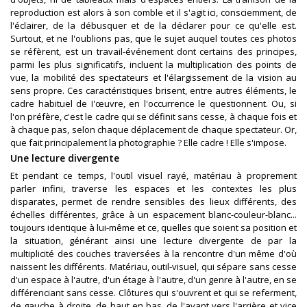
reproduction est alors à son comble et il s'agit ici, consciemment, de
l'éclairer, de la débusquer et de la déclarer pour ce qu'elle est.
Surtout, et ne l'oublions pas, que le sujet auquel toutes ces photos
se réfèrent, est un travail-événement dont certains des principes,
parmi les plus significatifs, incluent la multiplication des points de
vue, la mobilité des spectateurs et l'élargissement de la vision au
sens propre. Ces caractéristiques brisent, entre autres éléments, le
cadre habituel de I'œuvre, en l'occurrence le questionnent. Ou, si
l'on préfère, c'est le cadre qui se définit sans cesse, à chaque fois et
à chaque pas, selon chaque déplacement de chaque spectateur. Or,
que fait principalement la photographie ? Elle cadre ! Elle s'impose.
Une lecture divergente
Et pendant ce temps, l'outil visuel rayé, matériau à proprement
parler infini, traverse les espaces et les contextes les plus
disparates, permet de rendre sensibles des lieux différents, des
échelles différentes, grâce à un espacement blanc-couleur-blanc...
toujours identique à lui-même et ce, quelles que soient sa position et
la situation, générant ainsi une lecture divergente de par la
multiplicité des couches traversées à la rencontre d'un même d'où
naissent les différents. Matériau, outil-visuel, qui sépare sans cesse
d'un espace à l'autre, d'un étage à l'autre, d'un genre à l'autre, en se
différenciant sans cesse. Clôtures qui s'ouvrent et qui se referment,
de gauche à droite, de haut en bas, de l'avant vers l'arrière et vice