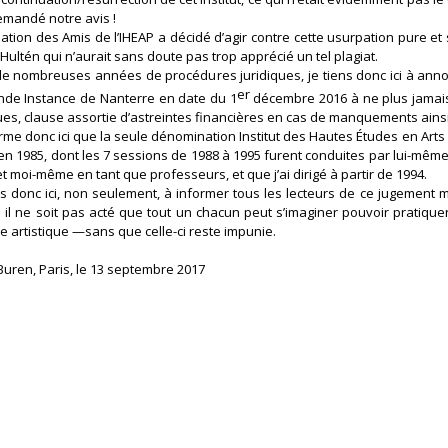
emandé notre avis !
iation des Amis de l’IHEAP a décidé d’agir contre cette usurpation pure e
ultén qui n’aurait sans doute pas trop apprécié un tel plagiat.
de nombreuses années de procédures juridiques, je tiens donc ici à anno
er
nde Instance de Nanterre en date du 1
décembre 2016 à ne plus jamais
ues, clause assortie d’astreintes financières en cas de manquements ains
rme donc ici que la seule dénomination Institut des Hautes Études en Arts Plas
 en 1985, dont les 7 sessions de 1988 à 1995 furent conduites par lui-mêm
t moi-même en tant que professeurs, et que j’ai dirigé à partir de 1994.
is donc ici, non seulement, à informer tous les lecteurs de ce jugement m
i il ne soit pas acté que tout un chacun peut s’imaginer pouvoir pratiq
 artistique —sans que celle-ci reste impunie.
Buren, Paris, le 13 septembre 2017