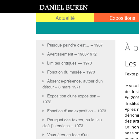
Actualité
Expositions
À 
Puisque peindre c'est... – 1967
Avertissement – 1968-1972
Les 
Limites critiques — 1970
Fonction du musée – 1970
Texte 
Absence-présence, autour d'un
Je voud
détour ‒ 8 mars 1971
de l’Inst
Exposition d'une exposition –
En 2006
1972
l’Institu
Après 
Fonction d'une exposition ‒ 1973
dénomin
Pourquoi des textes, ou le lieu
des art
d'où j'interviens ‒ 1973
Or, non
session
Vous êtes en face d’un
avec la