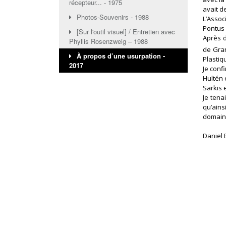
récepteur... - 1975
avait d
Photos-Souvenirs - 1988
L’Assoc
Pontus H
[Sur l'outil visuel] / Entretien avec
Après 
Phyllis Rosenzweig – 1988
de Gra
À propos d’une usurpation -
Plastiq
2017
Je confi
Hultén
Sarkis e
Je tena
qu’ains
domaine
Daniel 