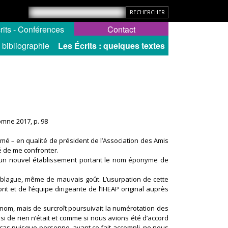
rits - Conférences
Contact
: bibliographie
Les Écrits : quelques textes
tomne 2017, p. 98
mé – en qualité de président de l’Association des Amis
gé de me confronter.
’un nouvel établissement portant le nom éponyme de
 blague, même de mauvais goût. L’usurpation de cette
rit et de l’équipe dirigeante de l’IHEAP original auprès
 nom, mais de surcroît poursuivait la numérotation des
de rien n’était et comme si nous avions été d’accord
 le cas puisque personne, avant ce fait accompli, ne nous