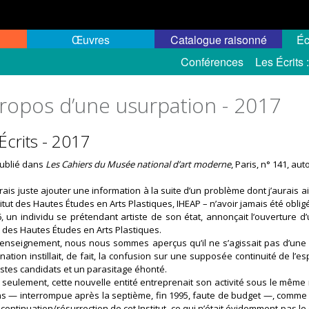
Œuvres
Catalogue raisonné
Éc
Conférences
Les Écrits 
propos d’une usurpation - 2017
Écrits - 2017
publié dans
Les Cahiers du Musée national d’art moderne
, Paris, n° 141, au
rais juste ajouter une information à la suite d’un problème dont j’aurais ai
itu
t
des Hautes Études en Arts Plastiques
, I
HEAP – n’avoir jamais été obli
, un individu se prétendant artiste de son état, annonçai
t
l’ouverture d
t
des Hautes Études en Arts Plastiques
.
renseign
ement
, nous nous sommes aperçus qu’il ne s’agissait pas d’une
ation instillait, de fait, la confusion sur une supposée continuité de l’esp
istes candidats et un parasitage éhonté.
 seulement, cette nouvelle entité entreprenait son activité sous le même
s — interrompue après la septième, fin 1995, faute de budget —, comme si 
 continuation/résurrection de cet Institut, ce qui n’était évidemment pas