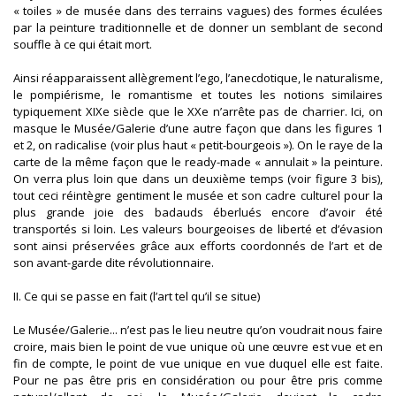
« toiles » de musée dans des terrains vagues) des formes éculées
par la peinture traditionnelle et de donner un semblant de second
souffle à ce qui était mort.
Ainsi réapparaissent allègrement l’ego, l’anecdotique, le naturalisme,
le pompiérisme, le romantisme et toutes les notions similaires
typiquement XIXe siècle que le XXe n’arrête pas de charrier. Ici, on
masque le Musée/Galerie d’une autre façon que dans les figures 1
et 2, on radicalise (voir plus haut « petit-bourgeois »). On le raye de la
carte de la même façon que le ready-made « annulait » la peinture.
On verra plus loin que dans un deuxième temps (voir figure 3 bis),
tout ceci réintègre gentiment le musée et son cadre culturel pour la
plus grande joie des badauds éberlués encore d’avoir été
transportés si loin. Les valeurs bourgeoises de liberté et d’évasion
sont ainsi préservées grâce aux efforts coordonnés de l’art et de
son avant-garde dite révolutionnaire.
II. Ce qui se passe en fait (l’art tel qu’il se situe)
Le Musée/Galerie... n’est pas le lieu neutre qu’on voudrait nous faire
croire, mais bien le point de vue unique où une œuvre est vue et en
fin de compte, le point de vue unique en vue duquel elle est faite.
Pour ne pas être pris en considération ou pour être pris comme