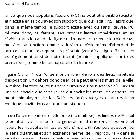
support et l’œuvre.
Ici, ce que nous appelons l’œuvre (PC.) ne peut être visible (exister)
et n’existe en fait qu’avec son support (quel qu’il soit) : NS., alors que,
dans le même temps, le support existe avec ou sans l’œuvre. PC.
délimite donc, ce faisant, ses propres limites immédiates et les
révèle. Dans le cas de la figure B, l’œuvre (PC.) révèle le rôle de M.,
met à nu sa fonction comme cadre/limite, d’elle-même d’abord et de
tout ce qui (sans exception) s’y présente (voir détail figure B bis). Il en
est également ainsi de notre travail (peinture appliquée sur toiles
prérayées), comme le fait apparaître la figure A.
Figure C : Ici, P. ou PC. se montrent en dehors des lieux habituels
d’exposition. En dehors donc de M. cela peut être les murs de la ville,
le métro, l’autoroute, tout endroit urbain ou tout endroit où il existe
une vie sociale quelconque (ce qui exclut les mers, les déserts, les
monts himalayens, le lac Salé, les forêts vierges et autres lieux
exotiques, invitations à safaris artistiques).
Là où l’œuvre se montre, elle brise (ou maîtrise) les limites de M., soit
le point de vue unique, d’où généralement une œuvre est vue, et
révèle les nouvelles limites où elle s’inscrit. (Il n’est pas question, vu
le sens du travail et son existence même, de « reproduire » dans le