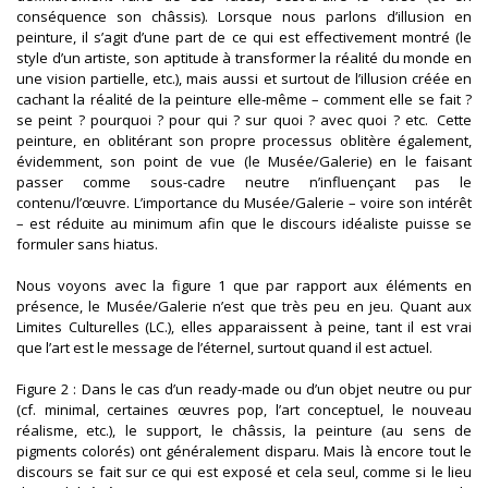
conséquence son châssis). Lorsque nous parlons d’illusion en
peinture, il s’agit d’une part de ce qui est effectivement montré (le
style d’un artiste, son aptitude à transformer la réalité du monde en
une vision partielle, etc.), mais aussi et surtout de l’illusion créée en
cachant la réalité de la peinture elle-même – comment elle se fait ?
se peint ? pourquoi ? pour qui ? sur quoi ? avec quoi ? etc. Cette
peinture, en oblitérant son propre processus oblitère également,
évidemment, son point de vue (le Musée/Galerie) en le faisant
passer comme sous-cadre neutre n’influençant pas le
contenu/l’œuvre. L’importance du Musée/Galerie – voire son intérêt
– est réduite au minimum afin que le discours idéaliste puisse se
formuler sans hiatus.
Nous voyons avec la figure 1 que par rapport aux éléments en
présence, le Musée/Galerie n’est que très peu en jeu. Quant aux
Limites Culturelles (LC.), elles apparaissent à peine, tant il est vrai
que l’art est le message de l’éternel, surtout quand il est actuel.
Figure 2 : Dans le cas d’un ready-made ou d’un objet neutre ou pur
(cf. minimal, certaines œuvres pop, l’art conceptuel, le nouveau
réalisme, etc.), le support, le châssis, la peinture (au sens de
pigments colorés) ont généralement disparu. Mais là encore tout le
discours se fait sur ce qui est exposé et cela seul, comme si le lieu