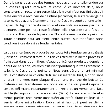
Dans le sens classique des termes, nous avons une toile tendue sur
un châssis qu’elle recouvre et cache. À ce moment déjà, nous
constatons un recto et un verso. Mais le travail n’est pas fini puisqu’il
reste encore à recouvrir de peinture (et cacher) la surface vierge de
la toile. Nous avons à ce moment : un châssis masqué par une toile –
départ de l’ignorance du verso – et une toile masquée par de la
peinture. Cette peinture reste à définir ; elle « raconte » à la fois une
histoire et l’histoire de la peinture. Elle est le masque de la peinture.
Toute peinture, tout art, tient, entre autres, sur l’adhésion sans
condition à ces données fondamentales.
La puissance émotive procurée par toute toile tendue sur un châssis
(Christ en Croix) est si forte que l’on va retrouver le même processus
(religieux) dans des milliers d’œuvres (icônes) produites depuis le
début de ce siècle, œuvres n’utilisant pourtant que très rarement la
toile, le châssis ou la peinture. Nous considérerons l’art minimal.
Nous constatons la volonté d’utiliser un matériau brut, a priori sans
endroit ni envers (une plaque d’acier, une planche de bois...). Ce
matériau est transformé en boîte ou cube ou parallélépipède
simple, délimitant instantanément un recto et un verso, une face
visible (le corps) et une face cachée (l’âme). La surface visible elle-
même parfois recouverte (masquée) au profit d’une couleur, d’un
vernis, d’une métallisation. L’objet ainsi fabriqué peut se définir
comme typiquement idéaliste, puisque l’on feint d’ignorer les