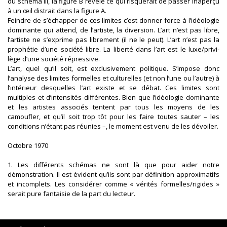
du schéma III, la figure B révèle ce qui risquerait de passer inaperçu
à un œil distrait dans la figure A.
Feindre de s’échapper de ces limites c’est donner force à l’idéologie
dominante qui attend, de l’artiste, la diversion. L’art n’est pas libre,
l’artiste ne s’exprime pas librement (il ne le peut). L’art n’est pas la
prophétie d’une société libre. La liberté dans l’art est le luxe/privi-
lège d’une société répressive.
L’art, quel qu’il soit, est exclusivement politique. S’impose donc
l’analyse des limites formelles et culturelles (et non l’une ou l’autre) à
l’intérieur desquelles l’art existe et se débat. Ces limites sont
multiples et d’intensités différentes. Bien que l’idéologie dominante
et les artistes associés tentent par tous les moyens de les
camoufler, et qu’il soit trop tôt pour les faire toutes sauter – les
conditions n’étant pas réunies –, le moment est venu de les dévoiler.
Octobre 1970
1. Les différents schémas ne sont là que pour aider notre
démonstration. Il est évident qu’ils sont par définition approximatifs
et incomplets. Les considérer comme « vérités formelles/rigides »
serait pure fantaisie de la part du lecteur.