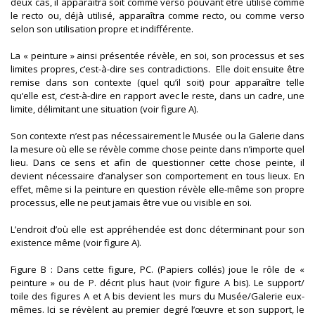
deux cas, il apparaîtra soit comme verso pouvant être utilisé comme
le recto ou, déjà utilisé, apparaîtra comme recto, ou comme verso
selon son utilisation propre et indifférente.
La « peinture » ainsi présentée révèle, en soi, son processus et ses
limites propres, c’est-à-dire ses contradictions. Elle doit ensuite être
remise dans son contexte (quel qu’il soit) pour apparaître telle
qu’elle est, c’est-à-dire en rapport avec le reste, dans un cadre, une
limite, délimitant une situation (voir figure A).
Son contexte n’est pas nécessairement le Musée ou la Galerie dans
la mesure où elle se révèle comme chose peinte dans n’importe quel
lieu. Dans ce sens et afin de questionner cette chose peinte, il
devient nécessaire d’analyser son comportement en tous lieux. En
effet, même si la peinture en question révèle elle-même son propre
processus, elle ne peut jamais être vue ou visible en soi.
L’endroit d’où elle est appréhendée est donc déterminant pour son
existence même (voir figure A).
Figure B : Dans cette figure, PC. (Papiers collés) joue le rôle de «
peinture » ou de P. décrit plus haut (voir figure A bis). Le support/
toile des figures A et A bis devient les murs du Musée/Galerie eux-
mêmes. Ici se révèlent au premier degré l’œuvre et son support, le