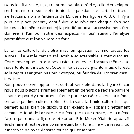
Dans les figures A, B, C, LC. prend sa place réelle, celle d’enveloppe
renfermant en son sein toute la question de l’art. Le travail
s’effectuant alors à l’intérieur de LC. dans les figures A, B, C, il n’y a
plus de place propre, c’est-à-dire que révélant chaque fois ses
limites et lui-même (situation) la priorité pourra successivement être
donnée à l’un ou l’autre des aspects (limites) suivant l’analyse
particulière que l’on voudra en faire.
La Limite culturelle doit être mise en question comme toutes les
autres. Elle est le carcan inéluctable et extensible à tout discours.
Cette enveloppe limite à ses justes normes le discours même que
nous tentons d’instaurer. Cette limite est astreignante, mais elle est,
et la repousser (n’en pas tenir compte) ou feindre de l’ignorer, c’est :
idéaliser.
Son pouvoir enveloppant est surtout sensible dans la figure C, car
nous nous plaçons irrémédiablement en dehors de l’écran/barrière
– sans espoir d’y retourner – formé par le Musée/Galerie lui-même,
en tant que lieu culturel défini. Ce faisant, la Limite culturelle – qui
permet aussi bien ce discours par exemple – apparaît nettement
comme le fond de l’œuvre elle-même (de toute œuvre) de la même
façon que dans la figure A et surtout B le Musée/Galerie apparaît
évidemment, est révélé comme étant la « toile », le « canevas » où
s’inscrit/se peint/se dessine tout ce qui s’y montre.