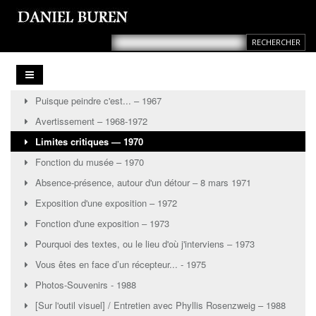
Puisque peindre c'est... – 1967
Avertissement – 1968-1972
Limites critiques — 1970
Fonction du musée – 1970
Absence-présence, autour d'un détour ‒ 8 mars 1971
Exposition d'une exposition – 1972
Fonction d'une exposition ‒ 1973
Pourquoi des textes, ou le lieu d'où j'interviens ‒ 1973
Vous êtes en face d’un récepteur... - 1975
Photos-Souvenirs - 1988
[Sur l'outil visuel] / Entretien avec Phyllis Rosenzweig – 1988