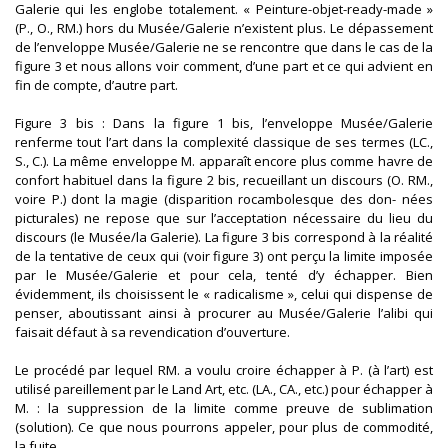
Galerie qui les englobe totalement. « Peinture-objet-ready-made »
(P., O., RM.) hors du Musée/Galerie n’existent plus. Le dépassement
de l’enveloppe Musée/Galerie ne se rencontre que dans le cas de la
figure 3 et nous allons voir comment, d’une part et ce qui advient en
fin de compte, d’autre part.
Figure 3 bis : Dans la figure 1 bis, l’enveloppe Musée/Galerie
renferme tout l’art dans la complexité classique de ses termes (LC.,
S., C.). La même enveloppe M. apparaît encore plus comme havre de
confort habituel dans la figure 2 bis, recueillant un discours (O. RM.,
voire P.) dont la magie (disparition rocambolesque des don- nées
picturales) ne repose que sur l’acceptation nécessaire du lieu du
discours (le Musée/la Galerie). La figure 3 bis correspond à la réalité
de la tentative de ceux qui (voir figure 3) ont perçu la limite imposée
par le Musée/Galerie et pour cela, tenté d’y échapper. Bien
évidemment, ils choisissent le « radicalisme », celui qui dispense de
penser, aboutissant ainsi à procurer au Musée/Galerie l’alibi qui
faisait défaut à sa revendication d’ouverture.
Le procédé par lequel RM. a voulu croire échapper à P. (à l’art) est
utilisé pareillement par le Land Art, etc. (LA., CA., etc.) pour échapper à
M. : la suppression de la limite comme preuve de sublimation
(solution). Ce que nous pourrons appeler, pour plus de commodité,
la fuite.