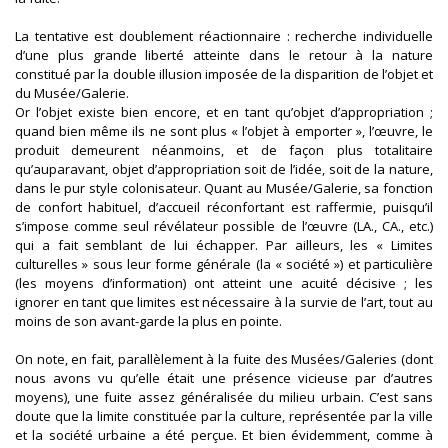
La tentative est doublement réactionnaire : recherche individuelle
d’une plus grande liberté atteinte dans le retour à la nature
constitué par la double illusion imposée de la disparition de l’objet et
du Musée/Galerie.
Or l’objet existe bien encore, et en tant qu’objet d’appropriation ;
quand bien même ils ne sont plus « l’objet à emporter », l’œuvre, le
produit demeurent néanmoins, et de façon plus totalitaire
qu’auparavant, objet d’appropriation soit de l’idée, soit de la nature,
dans le pur style colonisateur. Quant au Musée/Galerie, sa fonction
de confort habituel, d’accueil réconfortant est raffermie, puisqu’il
s’impose comme seul révélateur possible de l’œuvre (LA., CA., etc.)
qui a fait semblant de lui échapper. Par ailleurs, les « Limites
culturelles » sous leur forme générale (la « société ») et particulière
(les moyens d’information) ont atteint une acuité décisive ; les
ignorer en tant que limites est nécessaire à la survie de l’art, tout au
moins de son avant-garde la plus en pointe.
On note, en fait, parallèlement à la fuite des Musées/Galeries (dont
nous avons vu qu’elle était une présence vicieuse par d’autres
moyens), une fuite assez généralisée du milieu urbain. C’est sans
doute que la limite constituée par la culture, représentée par la ville
et la société urbaine a été perçue. Et bien évidemment, comme à