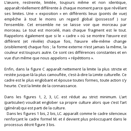
L’œuvre, restreinte, limitée, toujours même et non identique,
apparaît réellement différente à chaque moment parce que révélant
ses limites. Une « exposition » en différents lieux (points de vue)
empêche à tout le moins un regard global (possessif ) sur
l’ensemble. Cet ensemble ne se laisse voir que morceau par
morceau. Le tout est morcelé, mais chaque fragment est le tout.
Rappelons également que si le « cadre » où se montre l’œuvre est
différent (et révèle) chaque fois, l’œuvre elle-même change
(visiblement) chaque fois ; la forme externe n’est jamais la même, la
couleur est toujours autre. Ce sont ces différences constantes et en
vue d’un même que nous appelons « répétitions ».
Enfin, dans la figure C apparaît nettement la limite la plus stricte et
restée jusque-là la plus camouflée, c’est-à-dire la Limite culturelle. Ce
cadre est le plus englobant et épouse toutes formes, toute action s’y
heurte. C’est la limite de la connaissance.
Dans les figures 1, 2, 3, LC. est réduit au strict minimum. L’art
(particulier) voudrait englober sa propre culture alors que c’est l’art
(général) qui est parti de la culture.
Dans les figures 1 bis, 2 bis, LC. apparaît comme le cadre silencieux
renforçant le cadre formel M. et il devient plus préoccupant dans le
processus décrit figure 3 bis.