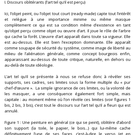
I. Discours oblitérants (l’art tel qu’il est perçu)
Ici, l’objet peint, ou l’objet tout court (ready-made) capte tout l’intérêt
et relègue à une importance minime ou même masque
complètement ce qui est sa condition même d’existence en tant
qu’objet perçu comme objet ou œuvre d’art. Il joue le rôle de l’arbre
qui cache la forêt. L’œuvre d’art apparaît dans toute sa vigueur. Elle
est au-dessus. Elle est bien l’exception dominante. Elle apparaît
comme soupape de sécurité du système, comme image de liberté au
milieu de l’aliénation générale, comme concept bourgeois enfin,
apparaissant au-dessus de toute critique, naturelle, en dehors ou
au-delà de toute idéologie.
L’art tel qu’il se présente à nous se refuse donc à révéler ses
supports, ses cadres, ses limites sous la forme multiple du « pur
chef-d’œuvre ». La simple ignorance de ces limites, ou la volonté de
les masquer, a une conséquence également fort simple, mais
capitale : au moment même où l’on révèle ces limites (voir figures 1
bis, 2 bis, 3 bis), c’est tout le discours sur l’art tel qu’il a fleuri qui est
annulé.
Figure 1 : Une peinture en général (ce qui se peint), oblitère d’abord
son support (la toile, le papier, le bois...) qui lui-même cache
définitivement l’une de ses faces, c’est-à-dire le verso (et en