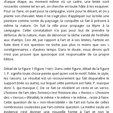
chaque étape, au moment même où un cadre, une limite sont
ressentis comme tel en art, on cherche en toute hâte à les esquiver.
Pour ce faire, on part pour la campagne, voire pour le désert, et on y
plante son chevalet. Mais il ne s’agit plus d’appliquer sur la toile une
peinture comme sortie du paysage, la conquête se fait à présent à
même la nature. On fuit la ville pour propager sa lèpre à la
campagne. Cette constatation n’a pas pour but de prendre la
défense de la nature, mais de dénoncer la lâche vanité de l’esthète
aux champs. Ceci dit, par rapport à l’art et à ses limites, l’artiste en
fuite dont il est question ne triche pas plus ni moins que ses «
coreligionnaires » d’autres temps. Dans le doute, nous dirons qu’il
n’est pas prouvé que quiconque soit responsable de sa propre
bêtise.
Détail de la figure 1 (figure 1 ter) : Dans cette figure, détail de la figure
1, P. signifie toute chose peinte quel qu’en soit le motif, l’idée, le style,
les raisons. Le résultat est un recouvrement qui fait disparaître le
support (toile ou autre), sur lequel cette peinture est faite. P. masque
donc S. qui masque C. De ce fait se révèlent un recto et un verso.
L’histoire de l’art (des formes) c’est l’histoire des « Rectos ». L’histoire
des « Versos » (Réalité), le même + le même + le même... reste à faire.
Cette question de la « non-réversibilité » de l’art est l’une de celles
nombreuses soulevées par l’art comme question. La mettre seule en
évidence c’est donner une nouvelle forme à l’art et non le