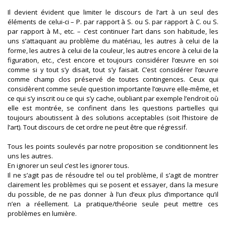
Il devient évident que limiter le discours de l’art à un seul des
éléments de celui-ci – P. par rapport à S. ou S. par rapport à C. ou S.
par rapport à M., etc. – c’est continuer l’art dans son habitude, les
uns s’attaquant au problème du matériau, les autres à celui de la
forme, les autres à celui de la couleur, les autres encore à celui de la
figuration, etc., c’est encore et toujours considérer l’œuvre en soi
comme si y tout s’y disait, tout s’y faisait. C’est considérer l’œuvre
comme champ clos préservé de toutes contingences. Ceux qui
considèrent comme seule question importante l’œuvre elle-même, et
ce qui s’y inscrit ou ce qui s’y cache, oubliant par exemple l’endroit où
elle est montrée, se confinent dans les questions partielles qui
toujours aboutissent à des solutions acceptables (soit l’histoire de
l’art). Tout discours de cet ordre ne peut être que régressif.
Tous les points soulevés par notre proposition se conditionnent les
uns les autres.
En ignorer un seul c’est les ignorer tous.
Il ne s’agit pas de résoudre tel ou tel problème, il s’agit de montrer
clairement les problèmes qui se posent et essayer, dans la mesure
du possible, de ne pas donner à l’un d’eux plus d’importance qu’il
n’en a réellement. La pratique/théorie seule peut mettre ces
problèmes en lumière.