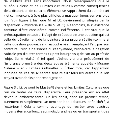
de visibilité était sans importance. Nous remarquerons que le
Musée/ Galerie et les « Limites culturelles » comme conséquences
de la disparition de certains éléments se rapprochent du donné « art
» et commencent à être plus difficiles à masquer (nous verrons plus
loin [voir figure 2 bis] que M. et LC. deviennent privilégiés par la
disparition « mystérieuse » de S. et C.). Néanmoins, leur existence
continue d’être considérée comme indifférente. Il est vrai que la
préoccupation est autre. Il s’agit de « résoudre » une question qui est
celle du dévoilement de la peinture à sa propre réalité (comme si
cette question pouvait se « résoudre ») en remplaçant l’art par son
contraire. C’est la naissance du ready-made, c’est-à-dire la négation
radicale (en d’autres termes : « petit-bourgeois ») de l’art au profit de
l’objet (la « réalité ») tel quel. L’échec viendra précisément de
l’ignorance première des deux autres éléments appelés « Musée/
Galerie » et « Limites Culturelles ». Échec total, car l’apparition
inopinée dé ces deux cadres fera rejaillir tous les autres que l’on
croyait avoir abolis par prestidigitation.
Figure 3 : Ici, ce sont le Musée/Galerie et les Limites Culturelles que
l’on va tenter de faire disparaître. Leur présence est en effet
devenue embarrassante. On les abolit, dans un premier temps,
purement et simplement. On tient son beau discours, enfin libéré, à
l’extérieur ! Cela a comme avantage de recréer avec d’autres
moyens (terre, cailloux, eau, mots, branches ou en transportant des