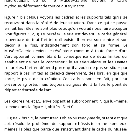
naturel/allant de soi, le Musée/Galerie devient le cadre
mythique/déformant de tout ce qui s’y inscrit.
Figure 1 bis : Nous voyons les cadres et les supports tels qu’ils se
recouvrent dans la réalité de leur situation. Dans ce qui se passe
en fait, les rôles ne sont plus ceux qu’on voulait nous faire accepter
(voir figures 1, 2, 3). Le Musée/Galerie est devenu le cadre général,
couverture de tout l’art tel qu’il existe. Il en est son centre et son
décor à la fois, indistinctement son fond et sa forme. Le
Musée/Galerie devient le révélateur commun à toute forme d’art.
L’art apparaît comme étant la conséquence de deux limites qui
semblaient ne pas le concerner : le Musée/Galerie et les Limites
culturelles. L’art en dépend parce qu’il a voulu ne pas se situer par
rapport à ces limites et celles-ci deviennent, dès lors, en quelque
sorte, le pivot de la création. Ces cadres sont, en fait, par leur
présence ignorée, mais toujours surgissante, à la fois le point de
départ et d’arrivée de l’art.
Les cadres M. et LC. enveloppent et subordonnent P. qui lui-même,
comme dans la figure 1, oblitère S. et C.
Figure 2 bis : Ici, la peinture/ou objet/ou ready-made, si tant est que
soit résolu le problème du support (châssis-toile), ne sont eux-
mêmes lisibles que parce que s’inscrivant dans le cadre du Musée/