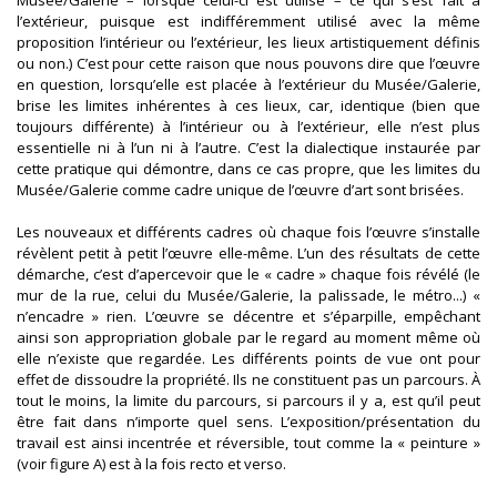
Musée/Galerie – lorsque celui-ci est utilisé – ce qui s’est fait à
l’extérieur, puisque est indifféremment utilisé avec la même
proposition l’intérieur ou l’extérieur, les lieux artistiquement définis
ou non.) C’est pour cette raison que nous pouvons dire que l’œuvre
en question, lorsqu’elle est placée à l’extérieur du Musée/Galerie,
brise les limites inhérentes à ces lieux, car, identique (bien que
toujours différente) à l’intérieur ou à l’extérieur, elle n’est plus
essentielle ni à l’un ni à l’autre. C’est la dialectique instaurée par
cette pratique qui démontre, dans ce cas propre, que les limites du
Musée/Galerie comme cadre unique de l’œuvre d’art sont brisées.
Les nouveaux et différents cadres où chaque fois l’œuvre s’installe
révèlent petit à petit l’œuvre elle-même. L’un des résultats de cette
démarche, c’est d’apercevoir que le « cadre » chaque fois révélé (le
mur de la rue, celui du Musée/Galerie, la palissade, le métro...) «
n’encadre » rien. L’œuvre se décentre et s’éparpille, empêchant
ainsi son appropriation globale par le regard au moment même où
elle n’existe que regardée. Les différents points de vue ont pour
effet de dissoudre la propriété. Ils ne constituent pas un parcours. À
tout le moins, la limite du parcours, si parcours il y a, est qu’il peut
être fait dans n’importe quel sens. L’exposition/présentation du
travail est ainsi incentrée et réversible, tout comme la « peinture »
(voir figure A) est à la fois recto et verso.